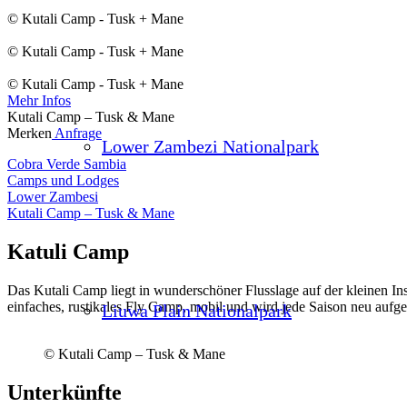
© Kutali Camp - Tusk + Mane
© Kutali Camp - Tusk + Mane
© Kutali Camp - Tusk + Mane
Mehr Infos
Kutali Camp – Tusk & Mane
Merken
Anfrage
Lower Zambezi Nationalpark
Cobra Verde Sambia
Camps und Lodges
Lower Zambesi
Kutali Camp – Tusk & Mane
Katuli Camp
Das Kutali Camp liegt in wunderschöner Flusslage auf der kleinen In
einfaches, rustikales Fly Camp, mobil und wird jede Saison neu aufge
Liuwa Plain Nationalpark
© Kutali Camp – Tusk & Mane
Unterkünfte