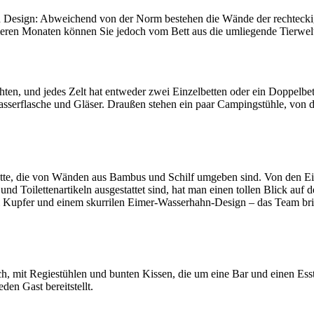
gen Design: Abweichend von der Norm bestehen die Wände der rechtecki
meren Monaten können Sie jedoch vom Bett aus die umliegende Tierwel
chten, und jedes Zelt hat entweder zwei Einzelbetten oder ein Doppelb
Wasserflasche und Gläser. Draußen stehen ein paar Campingstühle, von 
lette, die von Wänden aus Bambus und Schilf umgeben sind. Von den E
nd Toilettenartikeln ausgestattet sind, hat man einen tollen Blick au
Kupfer und einem skurrilen Eimer-Wasserhahn-Design – das Team brin
h, mit Regiestühlen und bunten Kissen, die um eine Bar und einen Esst
en Gast bereitstellt.