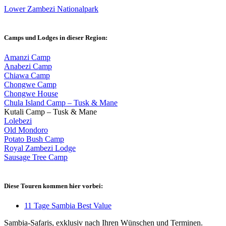
Lower Zambezi Nationalpark
Camps und Lodges in dieser Region:
Amanzi Camp
Anabezi Camp
Chiawa Camp
Chongwe Camp
Chongwe House
Chula Island Camp – Tusk & Mane
Kutali Camp – Tusk & Mane
Lolebezi
Old Mondoro
Potato Bush Camp
Royal Zambezi Lodge
Sausage Tree Camp
Diese Touren kommen hier vorbei:
11 Tage Sambia Best Value
Sambia-Safaris, exklusiv nach Ihren Wünschen und Terminen.