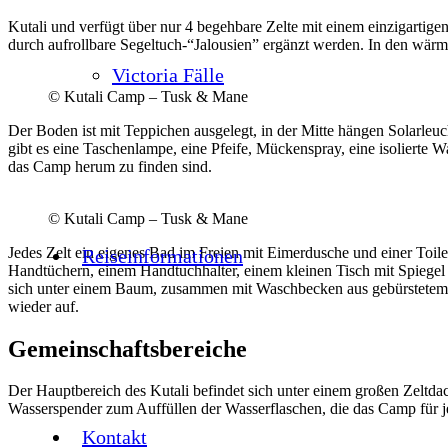
Kutali und verfügt über nur 4 begehbare Zelte mit einem einzigarti
durch aufrollbare Segeltuch-“Jalousien” ergänzt werden. In den wär
Victoria Fälle
© Kutali Camp – Tusk & Mane
Der Boden ist mit Teppichen ausgelegt, in der Mitte hängen Solarleu
gibt es eine Taschenlampe, eine Pfeife, Mückenspray, eine isolierte 
das Camp herum zu finden sind.
© Kutali Camp – Tusk & Mane
Jedes Zelt ein eigenes Bad im Freien mit Eimerdusche und einer Toi
Reiseinformationen
Handtüchern, einem Handtuchhalter, einem kleinen Tisch mit Spiegel u
sich unter einem Baum, zusammen mit Waschbecken aus gebürstetem 
wieder auf.
Gemeinschaftsbereiche
Der Hauptbereich des Kutali befindet sich unter einem großen Zeltdac
Wasserspender zum Auffüllen der Wasserflaschen, die das Camp für jed
Kontakt