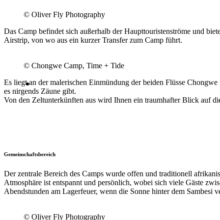
© Oliver Fly Photography
Das Camp befindet sich außerhalb der Haupttouristenströme und biete
Airstrip, von wo aus ein kurzer Transfer zum Camp führt.
© Chongwe Camp, Time + Tide
Es liegt an der malerischen Einmündung der beiden Flüsse Chongwe 
es nirgends Zäune gibt.
Von den Zeltunterkünften aus wird Ihnen ein traumhafter Blick auf d
Gemeinschaftsbereich
Der zentrale Bereich des Camps wurde offen und traditionell afrikan
Atmosphäre ist entspannt und persönlich, wobei sich viele Gäste zwi
Abendstunden am Lagerfeuer, wenn die Sonne hinter dem Sambesi ver
© Oliver Fly Photography