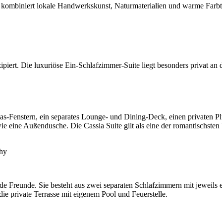
g kombiniert lokale Handwerkskunst, Naturmaterialien und warme Farb
zipiert. Die luxuriöse Ein-Schlafzimmer-Suite liegt besonders privat a
as-Fenstern, ein separates Lounge- und Dining-Deck, einen privaten Plu
e eine Außendusche. Die Cassia Suite gilt als eine der romantischst
hy
ende Freunde. Sie besteht aus zwei separaten Schlafzimmern mit jewei
die private Terrasse mit eigenem Pool und Feuerstelle.