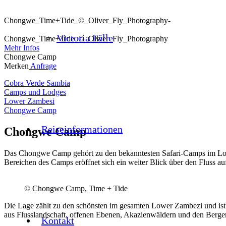
Chongwe_Time+Tide_©_Oliver_Fly_Photography-
Victoria Fälle
Chongwe_Time+Tide_©_Oliver_Fly_Photography
Mehr Infos
Chongwe Camp
Merken
Anfrage
Cobra Verde Sambia
Camps und Lodges
Lower Zambesi
Chongwe Camp
Reiseinformationen
Chongwe Camp
Das Chongwe Camp gehört zu den bekanntesten Safari-Camps im Low
Bereichen des Camps eröffnet sich ein weiter Blick über den Fluss 
© Chongwe Camp, Time + Tide
Die Lage zählt zu den schönsten im gesamten Lower Zambezi und ist
aus Flusslandschaft, offenen Ebenen, Akazienwäldern und den Berg
Kontakt