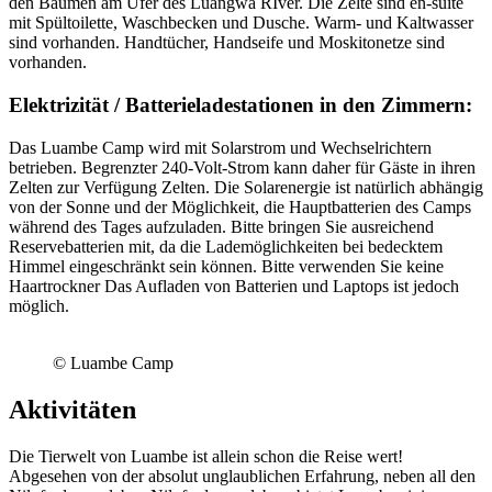
den Bäumen am Ufer des Luangwa RIver. Die Zelte sind en-suite
mit Spültoilette, Waschbecken und Dusche. Warm- und Kaltwasser
sind vorhanden. Handtücher, Handseife und Moskitonetze sind
vorhanden.
Elektrizität / Batterieladestationen in den Zimmern:
Das Luambe Camp wird mit Solarstrom und Wechselrichtern
betrieben. Begrenzter 240-Volt-Strom kann daher für Gäste in ihren
Zelten zur Verfügung Zelten. Die Solarenergie ist natürlich abhängig
von der Sonne und der Möglichkeit, die Hauptbatterien des Camps
während des Tages aufzuladen. Bitte bringen Sie ausreichend
Reservebatterien mit, da die Lademöglichkeiten bei bedecktem
Himmel eingeschränkt sein können. Bitte verwenden Sie keine
Haartrockner Das Aufladen von Batterien und Laptops ist jedoch
möglich.
© Luambe Camp
Aktivitäten
Die Tierwelt von Luambe ist allein schon die Reise wert!
Abgesehen von der absolut unglaublichen Erfahrung, neben all den