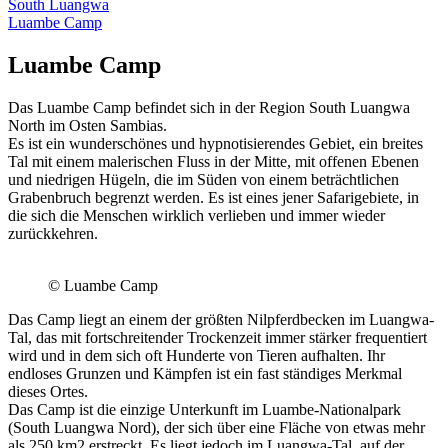
South Luangwa
Luambe Camp
Luambe Camp
Das Luambe Camp befindet sich in der Region South Luangwa
North im Osten Sambias.
Es ist ein wunderschönes und hypnotisierendes Gebiet, ein breites
Tal mit einem malerischen Fluss in der Mitte, mit offenen Ebenen
und niedrigen Hügeln, die im Süden von einem beträchtlichen
Grabenbruch begrenzt werden. Es ist eines jener Safarigebiete, in
die sich die Menschen wirklich verlieben und immer wieder
zurückkehren.
© Luambe Camp
Das Camp liegt an einem der größten Nilpferdbecken im Luangwa-
Tal, das mit fortschreitender Trockenzeit immer stärker frequentiert
wird und in dem sich oft Hunderte von Tieren aufhalten. Ihr
endloses Grunzen und Kämpfen ist ein fast ständiges Merkmal
dieses Ortes.
Das Camp ist die einzige Unterkunft im Luambe-Nationalpark
(South Luangwa Nord), der sich über eine Fläche von etwas mehr
als 250 km2 erstreckt. Es liegt jedoch im Luangwa-Tal, auf der