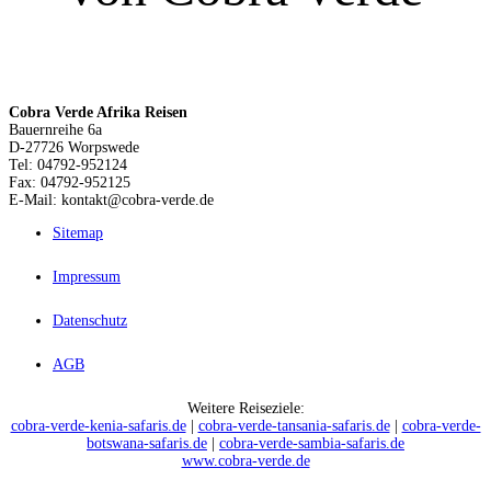
Cobra Verde Afrika Reisen
Bauernreihe 6a
D-27726 Worpswede
Tel: 04792-952124
Fax: 04792-952125
E-Mail: kontakt@cobra-verde.de
Sitemap
Impressum
Datenschutz
AGB
Weitere Reiseziele:
cobra-verde-kenia-safaris.de
|
cobra-verde-tansania-safaris.de
|
cobra-verde-
botswana-safaris.de
|
cobra-verde-sambia-safaris.de
www.cobra-verde.de