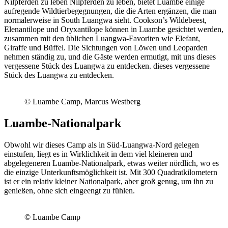
Nilpferden zu leben Nilpferden zu leben, bietet Luambe einige
aufregende Wildtierbegegnungen, die die Arten ergänzen, die man
normalerweise in South Luangwa sieht. Cookson’s Wildebeest,
Elenantilope und Oryxantilope können in Luambe gesichtet werden,
zusammen mit den üblichen Luangwa-Favoriten wie Elefant,
Giraffe und Büffel. Die Sichtungen von Löwen und Leoparden
nehmen ständig zu, und die Gäste werden ermutigt, mit uns dieses
vergessene Stück des Luangwa zu entdecken. dieses vergessene
Stück des Luangwa zu entdecken.
© Luambe Camp, Marcus Westberg
Luambe-Nationalpark
Obwohl wir dieses Camp als in Süd-Luangwa-Nord gelegen
einstufen, liegt es in Wirklichkeit in dem viel kleineren und
abgelegeneren Luambe-Nationalpark, etwas weiter nördlich, wo es
die einzige Unterkunftsmöglichkeit ist. Mit 300 Quadratkilometern
ist er ein relativ kleiner Nationalpark, aber groß genug, um ihn zu
genießen, ohne sich eingeengt zu fühlen.
© Luambe Camp